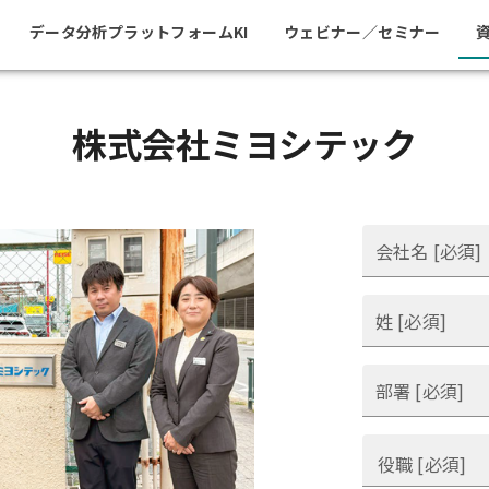
データ分析プラットフォームKI
ウェビナー／セミナー
株式会社ミヨシテック
会社名 [必須]
姓 [必須]
部署 [必須]
役職 [必須]