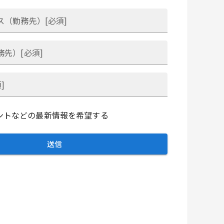
ス（勤務先）[必須]
先）[必須]
]
ントなどの最新情報を希望する
送信